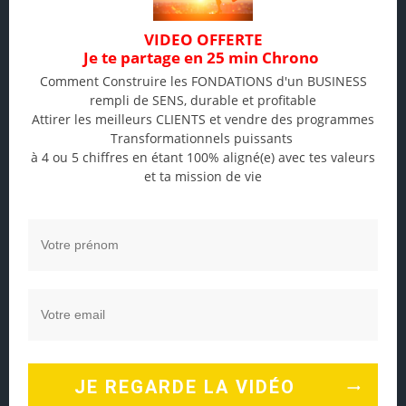
transformer sa vie
Dans
VIDEO OFFERTE
"Développement
Je te partage en 25 min Chrono
personnel"
Comment Construire les FONDATIONS d'un BUSINESS
rempli de SENS, durable et profitable
Partagez l'article :
Attirer les meilleurs CLIENTS et vendre des programmes
Transformationnels puissants
à 4 ou 5 chiffres en étant 100% aligné(e) avec tes valeurs
et ta mission de vie
Navigation
← Précédent
Suivant →
Article
Article
Mes 3 clefs pour garder
Teddy Riner : ses 9
de
précédent :
suivant :
sa motivation au top,
travaux de pour rester
l’article
jour après jour
au sommet
3 thoughts on “Voici mon tout premier
Podcast !”
JE REGARDE LA VIDÉO