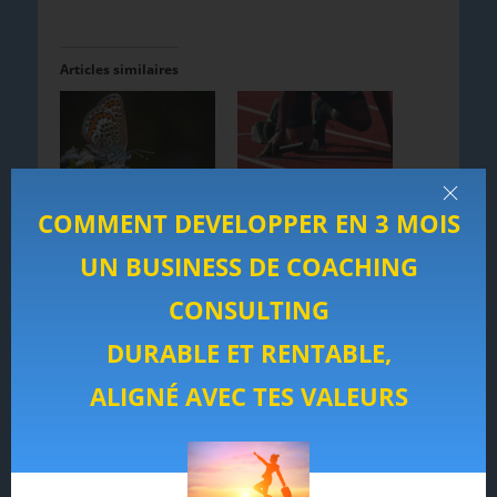
Articles similaires
Les 4 secrets pour
Comment exploser
vendre sans vendre
ses objectifs à
COMMENT DEVELOPPER EN 3 MOIS
(4/4) - Faire la
chaque fois !
différence pour
Dans
UN BUSINESS DE COACHING
vendre
"Développement des
Dans
affaires"
CONSULTING
"Développement des
affaires"
DURABLE ET RENTABLE,
ALIGNÉ AVEC TES VALEURS
Valeurs humaines :
comment