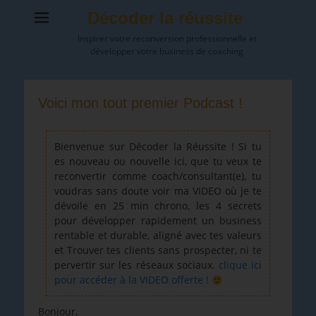
Décoder la réussite
Inspirer votre reconversion professionnelle et
développer votre business de coaching
Voici mon tout premier Podcast !
Bienvenue sur Décoder la Réussite ! Si tu
es nouveau ou nouvelle ici, que tu veux te
reconvertir comme coach/consultant(e), tu
voudras sans doute voir ma VIDEO où je te
dévoile en 25 min chrono, les 4 secrets
pour développer rapidement un business
rentable et durable, aligné avec tes valeurs
et Trouver tes clients sans prospecter, ni te
pervertir sur les réseaux sociaux.
clique ici
pour accéder à la VIDEO offerte !
Bonjour,